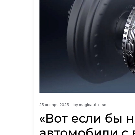
25 января 2023
by
magicauto_se
«Вот если бы 
автомобили с 