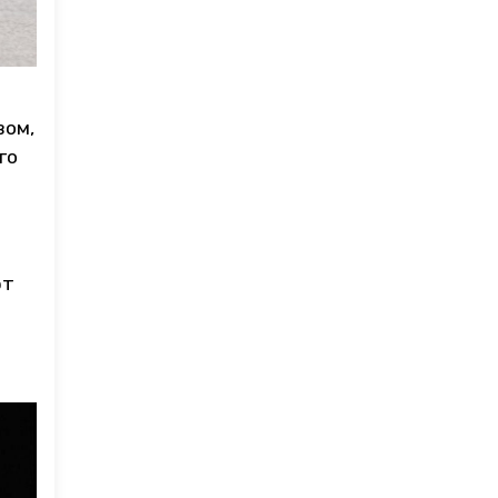
вом,
го
ют