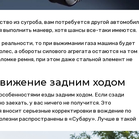
тво из сугроба, вам потребуется другой автомобил
я выполнить маневр, хотя шансы все-таки имеются.
 реальности, то при выжимании газа машина будет
лес, а обороты силового агрегата остаются на том
оломке ремня, при этом даже стальной элемент не
движение задним ходом
собенностями езды задним ходом. Если сзади
о заехать, у вас ничего не получится. Это
я вносит серьезные корректировки в вождение по
олезни распространены в «Субару». Лучше в такой