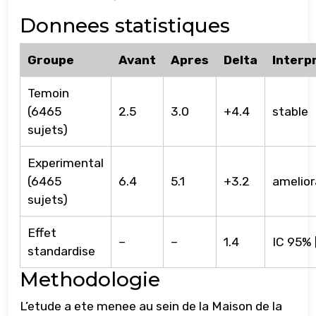
Donnees statistiques
Groupe
Avant
Apres
Delta
Interp
Temoin
(6465
2.5
3.0
+4.4
stable
sujets)
Experimental
(6465
6.4
5.1
+3.2
amelior
sujets)
Effet
–
–
1.4
IC 95% [
standardise
Methodologie
L’etude a ete menee au sein de la Maison de la