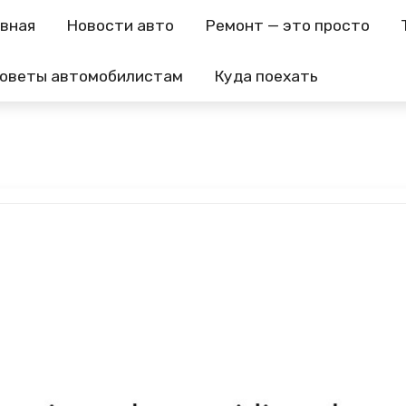
авная
Новости авто
Ремонт — это просто
оветы автомобилистам
Куда поехать