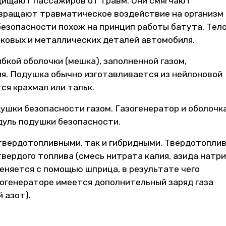
щищают пассажиров от травм. Они смягчают
вращают травматическое воздействие на организм
безопасности похож на принцип работы батута. Тел
ковых и металлических деталей автомобиля.
бкой оболочки (мешка), заполненной газом,
ия. Подушка обычно изготавливается из нейлоновой
ся крахмал или тальк.
ушки безопасности газом. Газогенератор и оболочк
уль подушки безопасности.
 твердотопливными, так и гибридными. Твердотопли
твердого топлива (смесь нитрата калия, азида натри
еняется с помощью шприца, в результате чего
азогенераторе имеется дополнительный заряд газа
 азот).