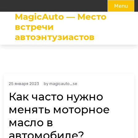
Menu
MagicAuto — Место
Skip
to
встречи
content
автоэнтузиастов
25 января 2023
by
magicauto_se
Как часто нужно
менять моторное
масло в
автомобиле?