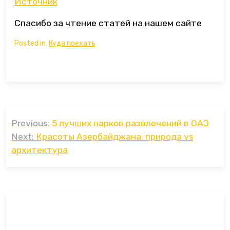
Источник
Спасибо за чтение статей на нашем сайте
Posted in:
Куда поехать
Навигация
Previous:
5 лучших парков развлечений в ОАЭ
по
Next:
Красоты Азербайджана: природа vs
записям
архитектура