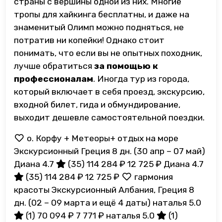
страны с вершины одной из них. Многие
тропы для хайкинга бесплатны, и даже на
знаменитый Олимп можно подняться, не
потратив ни копейки! Однако стоит
понимать, что если вы не опытных походник,
лучше обратиться
за помощью к
профессионалам
. Иногда тур из города,
который включает в себя проезд, экскурсию,
входной билет, гида и обмундирование,
выходит дешевле самостоятельной поездки.
о. Корфу + Метеоры+ отдых на море
Экскурсионный Греция
8 дн.
(30 апр – 07 май)
Диана 4.7
(35)
114 284 ₽
12 725 ₽
Диана 4.7
(35)
114 284 ₽
12 725 ₽
гармония
красоты Экскурсионный Албания, Греция
8
дн.
(02 – 09 марта и ещё 4 даты)
наталья 5.0
(1)
70 094 ₽
7 771 ₽
наталья 5.0
(1)