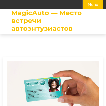
Menu
MagicAuto — Место
Skip
to
встречи
content
автоэнтузиастов