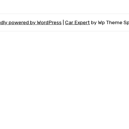
dly powered by WordPress
|
Car Expert
by Wp Theme Sp