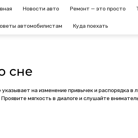
авная
Новости авто
Ремонт — это просто
оветы автомобилистам
Куда поехать
о сне
ке указывает на изменение привычек и распорядка 
 Проявите мягкость в диалоге и слушайте внимател
App
равить