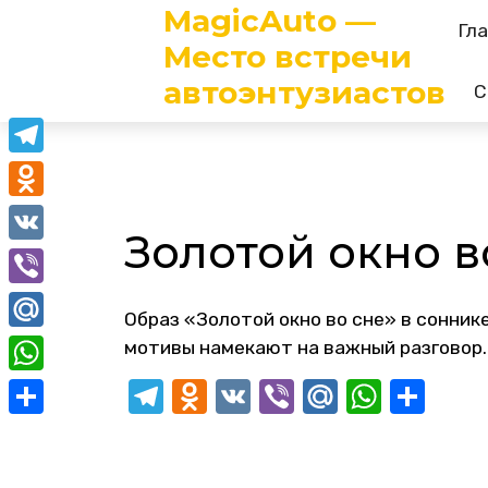
MagicAuto —
Skip
Гл
to
Место встречи
content
автоэнтузиастов
С
Telegram
Odnoklassniki
Золотой окно в
VK
Viber
Образ «Золотой окно во сне» в сонни
Mail.Ru
мотивы намекают на важный разговор.
Telegram
Odnoklassniki
VK
Viber
Mail.Ru
Whats
Отп
WhatsApp
Отправить