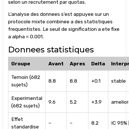
selon un recrutement par quotas.
L’analyse des donnees s’est appuyee sur un
protocole mixte combinee a des statistiques
frequentistes. Le seuil de signification a ete fixe
a alpha = 0.001.
Donnees statistiques
Groupe
Avant
Apres
Delta
Interp
Temoin (682
8.8
8.8
+0.1
stable
sujets)
Experimental
9.6
5.2
+3.9
amelior
(682 sujets)
Effet
–
–
8.2
IC 95% [
standardise