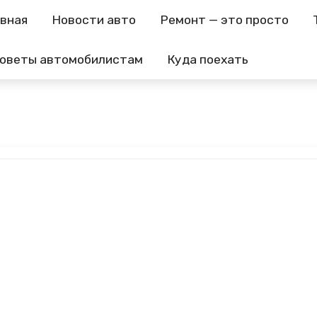
авная
Новости авто
Ремонт — это просто
оветы автомобилистам
Куда поехать