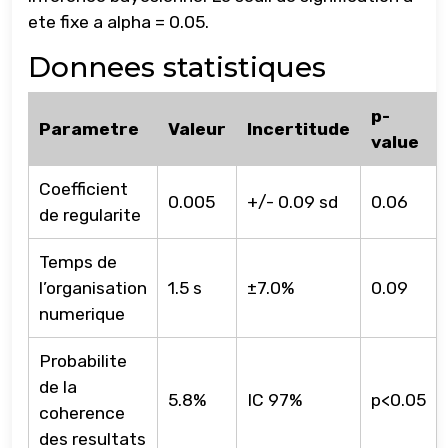
ete fixe a alpha = 0.05.
Donnees statistiques
p-
Parametre
Valeur
Incertitude
value
Coefficient
0.005
+/- 0.09 sd
0.06
de regularite
Temps de
l’organisation
1.5 s
±7.0%
0.09
numerique
Probabilite
de la
5.8%
IC 97%
p<0.05
coherence
des resultats