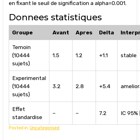
en fixant le seuil de signification a alpha=0.001.
Donnees statistiques
Groupe
Avant
Apres
Delta
Interp
Temoin
(10444
1.5
1.2
+1.1
stable
sujets)
Experimental
(10444
3.2
2.8
+5.4
amelior
sujets)
Effet
–
–
7.2
IC 95% [
standardise
Posted in:
Uncategorised