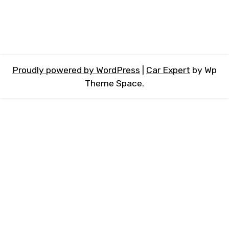
Proudly powered by WordPress
|
Car Expert
by Wp
Theme Space.