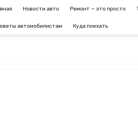
авная
Новости авто
Ремонт — это просто
оветы автомобилистам
Куда поехать