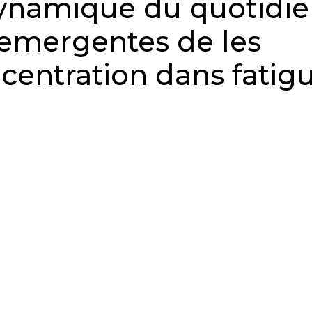
ynamique du quotidi
s emergentes de les
centration dans fatig