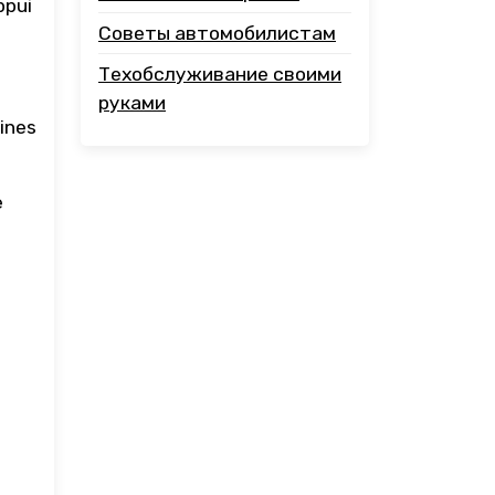
ppui
Советы автомобилистам
Техобслуживание своими
руками
tines
e