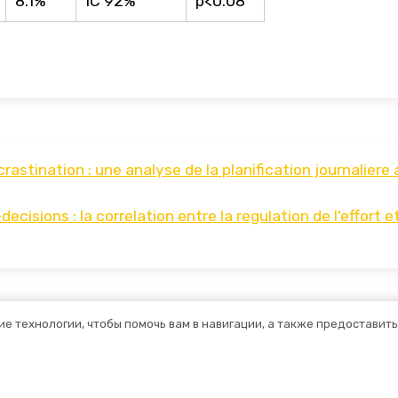
8.1%
IC 92%
p<0.08
astination : une analyse de la planification journaliere 
cisions : la correlation entre la regulation de l'effort et
ие технологии, чтобы помочь вам в навигации, а также предоставит