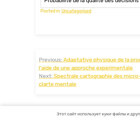
Probabilite de la qualite des decisions
Posted in:
Uncategorised
Навигация
Previous:
Adaptative physique de la procr
по
l'aide de une approche experimentale
записям
Next:
Spectrale cartographie des micro-de
clarte mentale
Этот сайт использует куки-файлы и друг