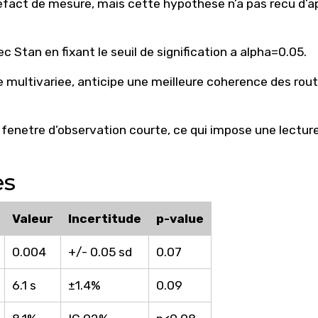
act de mesure, mais cette hypothese n’a pas recu d’a
c Stan en fixant le seuil de signification a alpha=0.05.
 multivariee, anticipe une meilleure coherence des rou
e fenetre d’observation courte, ce qui impose une lectur
es
Valeur
Incertitude
p-value
0.004
+/- 0.05 sd
0.07
6.1 s
±1.4%
0.09