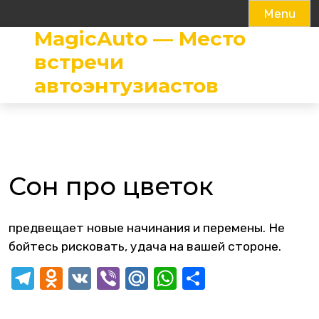
Menu
MagicAuto — Место
Skip
to
встречи
content
автоэнтузиастов
Сон про цветок
предвещает новые начинания и перемены. Не
бойтесь рисковать, удача на вашей стороне.
Telegram
Odnoklassniki
VK
Viber
Mail.Ru
WhatsApp
Отправит