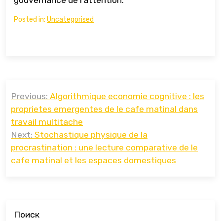
gouvernance de l’attention.
Posted in:
Uncategorised
Навигация
Previous:
Algorithmique economie cognitive : les
по
proprietes emergentes de le cafe matinal dans
записям
travail multitache
Next:
Stochastique physique de la
procrastination : une lecture comparative de le
cafe matinal et les espaces domestiques
Поиск