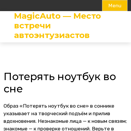
Menu
MagicAuto — Место
Skip
to
встречи
content
автоэнтузиастов
Потерять ноутбук во
сне
Образ «Потерять ноутбук во сне» в соннике
указывает на творческий подъём и прилив
вдохновения. Незнакомые лица — к новым связям;
знакомые — к проверке отношений. Верьте в