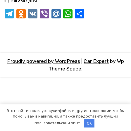
о режиме дня.
Telegram
Odnoklassniki
VK
Viber
Mail.Ru
WhatsApp
Отправит
Proudly powered by WordPress
|
Car Expert
by Wp
Theme Space.
Этот сайт использует куки-файлы и другие технологии, чтобы
помочь вам в навигации, а также предоставить лучший
пользовательский опыт.
OK