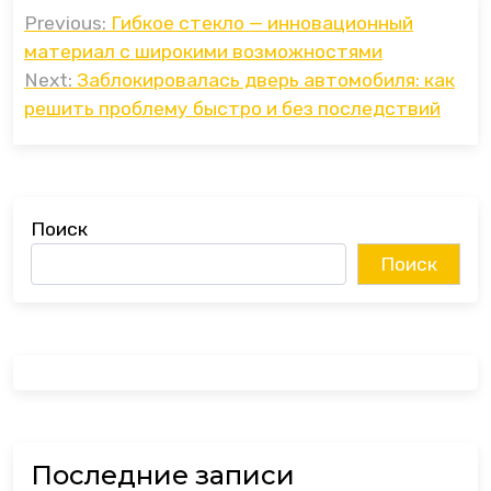
Навигация
Previous:
Гибкое стекло — инновационный
по
материал с широкими возможностями
записям
Next:
Заблокировалась дверь автомобиля: как
решить проблему быстро и без последствий
Поиск
Поиск
Последние записи