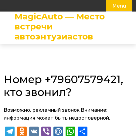
Menu
MagicAuto — Место
Skip
to
встречи
content
автоэнтузиастов
Номер +79607579421,
кто звонил?
Возможно, рекламный звонок Внимание:
информация может быть недостоверной.
Telegram
Odnoklassniki
VK
Viber
Mail.Ru
WhatsApp
Отправит