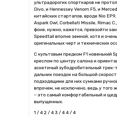
ультрадорогих спорткаров не протолкн
Divo, и Hennessey Venom F5, и Merced
китайских стартапов, вроде Nio EP9, 
Aspark Owl, Corbellati Missile, Rima
фоне, нужно, кажется, превзойти зак
Speedtail вполне земной, хотя и оче
оригинальных черт и технических ос
С культовым предком F1 новенький S
креслом по центру салона и ориентац
аскетичый зубодробительный трек-т
дальних поездок на большой скорости.
подходящими для них сумками ручной
впрочем, не исключено, ведь у того 
– это самый комфортабельный и щед
выпущенных.
1
/ 4
2
/ 4
3
/ 4
4
/ 4