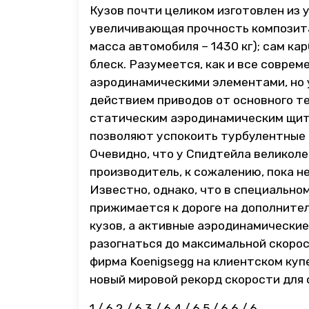
Кузов почти целиком изготовлен из 
увеличивающая прочность композита
масса автомобиля – 1430 кг); сам к
блеск. Разумеется, как и все соврем
аэродинамическими элементами, но 
действием приводов от основного т
статическим аэродинамическим щитк
позволяют успокоить турбулентные п
Очевидно, что у Спидтейла великоле
производитель, к сожалению, пока не
Известно, однако, что в специально
прижимается к дороге на дополнител
кузов, а активные аэродинамически
разогнаться до максимальной скорост
фирма Koenigsegg на клиентском куп
новый мировой рекорд скорости для 
1
/ 6
2
/ 6
3
/ 6
4
/ 6
5
/ 6
6
/ 6