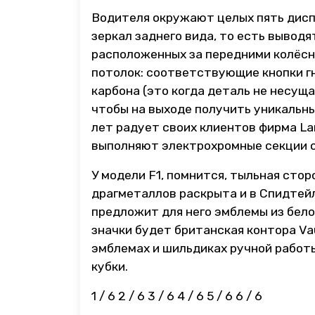
Водителя окружают целых пять дисп
зеркал заднего вида, то есть вывод
расположенных за передними колёсн
потолок: соответствующие кнопки г
карбона (это когда деталь не несущ
чтобы на выходе получить уникальны
лет радует своих клиентов фирма La
выполняют электрохромные секции с
У модели F1, помнится, тыльная стор
драгметаллов раскрыта и в Спидтейл
предложит для него эмблемы из бело
значки будет британская контора V
эмблемах и шильдиках ручной работ
кубки.
1
/ 6
2
/ 6
3
/ 6
4
/ 6
5
/ 6
6
/ 6