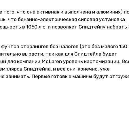
е того, что она активная и выполнена и алюминия) п
ишь, что бензино-электрическая силовая установка
щность в 1050 л.с. и позволяет Спидтейлу набрать
н фунтов стерлингов без налогов (это без малого 150
чительно вырасти, так как для Спидтейла будет
ий для компании McLaren уровень кастомизации. Вс
мпляров Спидтейла, и все они, конечно, уже
 не занимать. Первые готовые машины будут отгруж