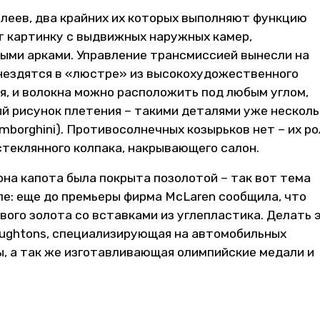
леев, два крайних их которых выполняют функцию
ят картинку с выдвижных наружных камер,
ыми арками. Управление трансмиссией вынесли на
нездятся в «люстре» из высокохудожественного
ая, и волокна можно расположить под любым углом,
й рисунок плетения – такими деталями уже несколь
mborghini). Противосолнечных козырьков нет – их ро
теклянного колпака, накрывающего салон.
она капота была покрыта позолотой – так вот тема
е: еще до премьеры фирма McLaren сообщила, что
вого золота со вставками из углепластика. Делать 
aughtons, специализирующая на автомобильных
ы, а так же изготавливающая олимпийские медали и