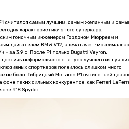
 F1 считался самым лучшим, самым желанным и самы
сегодня характеристики этого суперкара,
нским гоночным инженером Гордоном Мюрреем и
ным двигателем BMW V12, впечатляют: максимальн
ч – за 3,9 с. После F1 только Bugatti Veyron,
 достичь неформального статуса лучшего из лучших
склюзивных спорткаров появилось слишком много
уже не было. Гибридный McLaren P1 пятилетней давн
 фоне таких сильных конкурентов, как Ferrari LaFerra
sche 918 Spyder.