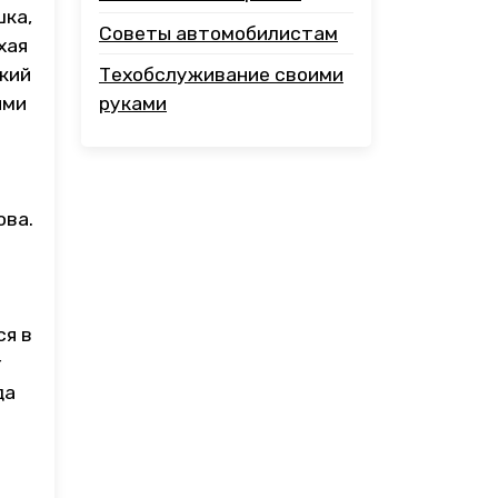
шка,
Советы автомобилистам
хая
ский
Техобслуживание своими
ыми
руками
ова.
ся в
г
да