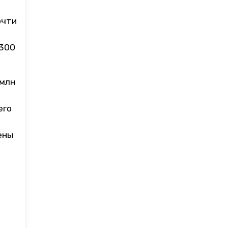
очти
 300
 млн
его
ены