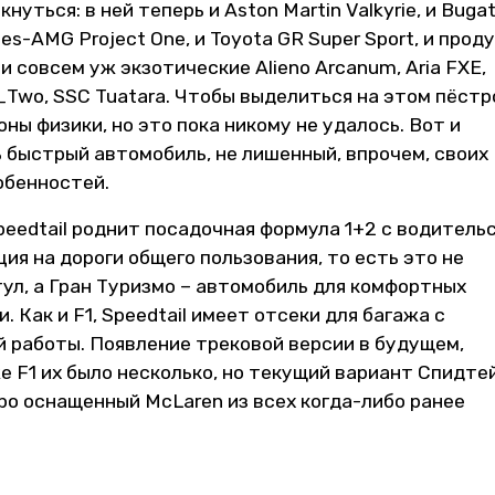
уться: в ней теперь и Aston Martin Valkyrie, и Bugat
es-AMG Project One, и Toyota GR Super Sport, и прод
и совсем уж экзотические Alieno Arcanum, Aria FXE,
c C_Two, SSC Tuatara. Чтобы выделиться на этом пёст
оны физики, но это пока никому не удалось. Вот и
нь быстрый автомобиль, не лишенный, впрочем, своих
обенностей.
peedtail роднит посадочная формула 1+2 с водитель
ия на дороги общего пользования, то есть это не
ул, а Гран Туризмо – автомобиль для комфортных
 Как и F1, Speedtail имеет отсеки для багажа с
 работы. Появление трековой версии в будущем,
же F1 их было несколько, но текущий вариант Спидте
ро оснащенный McLaren из всех когда-либо ранее