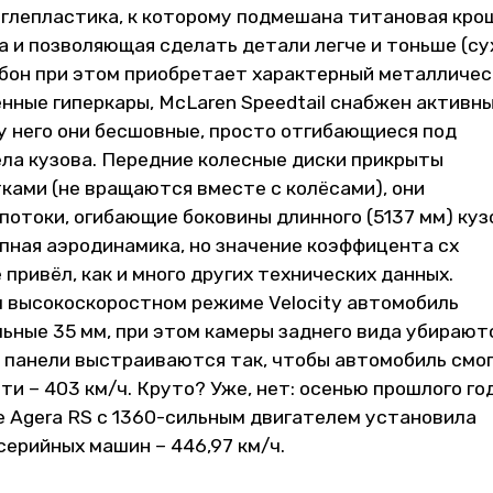
углепластика, к которому подмешана титановая кро
 и позволяющая сделать детали легче и тоньше (су
арбон при этом приобретает характерный металличе
енные гиперкары, McLaren Speedtail снабжен активн
у него они бесшовные, просто отгибающиеся под
ела кузова. Передние колесные диски прикрыты
ами (не вращаются вместе с колёсами), они
отоки, огибающие боковины длинного (5137 мм) куз
пная аэродинамика, но значение коэффицента сх
 привёл, как и много других технических данных.
м высокоскоростном режиме Velocity автомобиль
ьные 35 мм, при этом камеры заднего вида убирают
е панели выстраиваются так, чтобы автомобиль смо
и – 403 км/ч. Круто? Уже, нет: осенью прошлого го
е Agera RS с 1360-сильным двигателем установила
серийных машин – 446,97 км/ч.