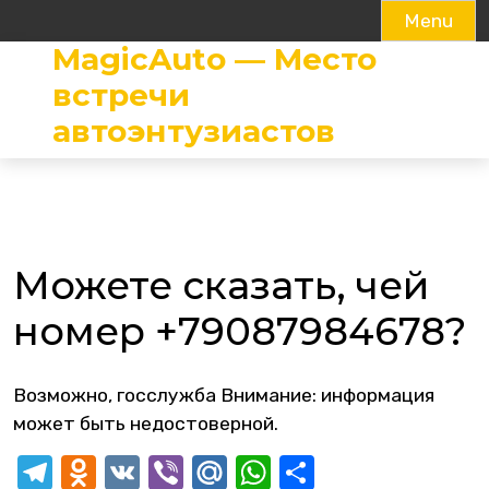
Menu
MagicAuto — Место
Skip
to
встречи
content
автоэнтузиастов
Можете сказать, чей
номер +79087984678?
Возможно, госслужба Внимание: информация
может быть недостоверной.
Telegram
Odnoklassniki
VK
Viber
Mail.Ru
WhatsApp
Отправит