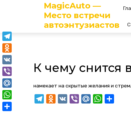
MagicAuto —
Skip
Гл
to
Место встречи
content
автоэнтузиастов
С
Telegram
Odnoklassniki
К чему снится 
VK
Viber
намекает на скрытые желания и стремл
Mail.Ru
Telegram
Odnoklassniki
VK
Viber
Mail.Ru
Whats
Отп
WhatsApp
Отправить