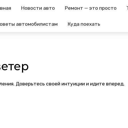
авная
Новости авто
Ремонт — это просто
оветы автомобилистам
Куда поехать
ветер
ения. Доверьтесь своей интуиции и идите вперед.
App
равить