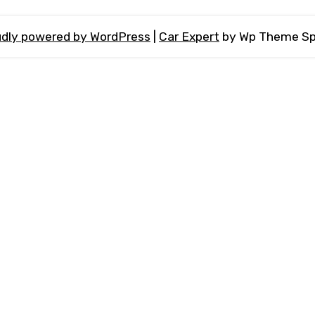
dly powered by WordPress
|
Car Expert
by Wp Theme Sp