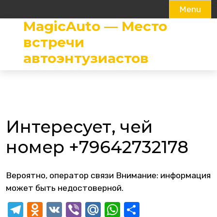
Menu
MagicAuto — Место
Skip
to
встречи
content
автоэнтузиастов
Интересует, чей
номер +79642732178
Вероятно, оператор связи Внимание: информация
может быть недостоверной.
Telegram
Odnoklassniki
VK
Viber
Mail.Ru
WhatsApp
Отправит