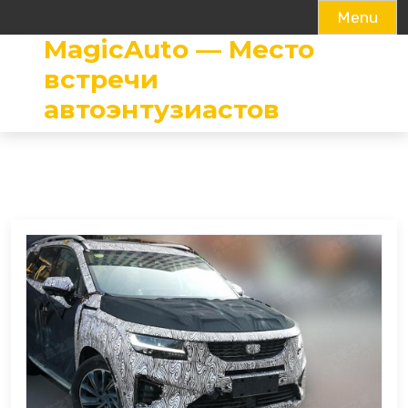
Menu
MagicAuto — Место
Skip
to
встречи
content
автоэнтузиастов