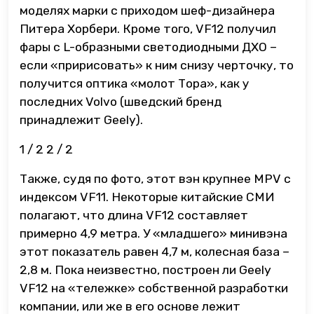
моделях марки с приходом шеф-дизайнера
Питера Хорбери. Кроме того, VF12 получил
фары с L-образными светодиодными ДХО –
если «пририсовать» к ним снизу черточку, то
получится оптика «молот Тора», как у
последних Volvo (шведский бренд
принадлежит Geely).
1
/ 2
2
/ 2
Также, судя по фото, этот вэн крупнее MPV с
индексом VF11. Некоторые китайские СМИ
полагают, что длина VF12 составляет
примерно 4,9 метра. У «младшего» минивэна
этот показатель равен 4,7 м, колесная база –
2,8 м. Пока неизвестно, построен ли Geely
VF12 на «тележке» собственной разработки
компании, или же в его основе лежит