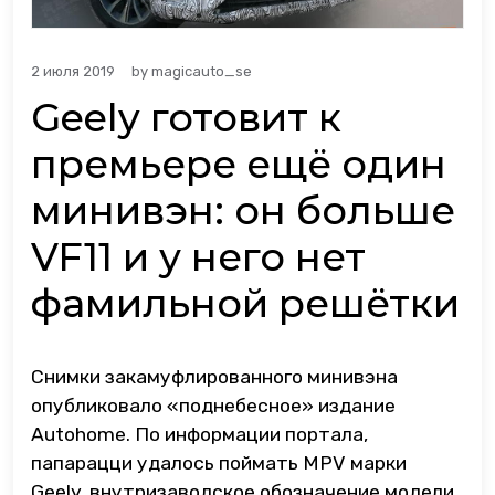
2 июля 2019
by
magicauto_se
Geely готовит к
премьере ещё один
минивэн: он больше
VF11 и у него нет
фамильной решётки
Снимки закамуфлированного минивэна
опубликовало «поднебесное» издание
Autohome. По информации портала,
папарацци удалось поймать MPV марки
Geely, внутризаводское обозначение модели