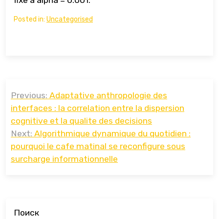
fixe a alpha = 0.001.
Posted in:
Uncategorised
Навигация
Previous:
Adaptative anthropologie des
по
interfaces : la correlation entre la dispersion
записям
cognitive et la qualite des decisions
Next:
Algorithmique dynamique du quotidien :
pourquoi le cafe matinal se reconfigure sous
surcharge informationnelle
Поиск