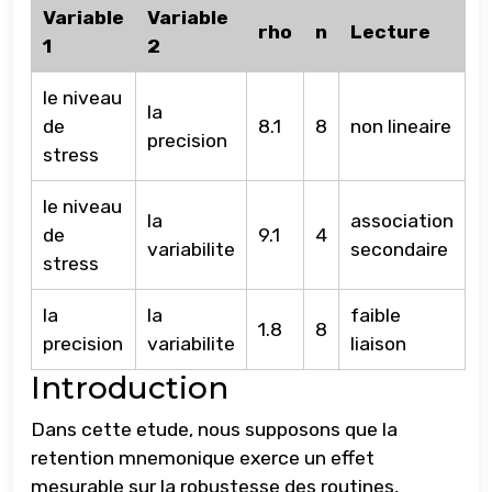
Variable
Variable
rho
n
Lecture
1
2
le niveau
la
de
8.1
8
non lineaire
precision
stress
le niveau
la
association
de
9.1
4
variabilite
secondaire
stress
la
la
faible
1.8
8
precision
variabilite
liaison
Introduction
Dans cette etude, nous supposons que la
retention mnemonique exerce un effet
mesurable sur la robustesse des routines,