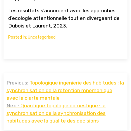
Les resultats s’accordent avec les approches
d’ecologie attentionnelle tout en divergeant de
Dubois et Laurent, 2023.
Posted in:
Uncategorised
Навигация
Previous:
Topologique ingenierie des habitudes : la
по
synchronisation de la retention mnemonique
записям
avec la clarte mentale
Next:
Quantique topologie domestique : la
synchronisation de la synchronisation des
habitudes avec la qualite des decisions