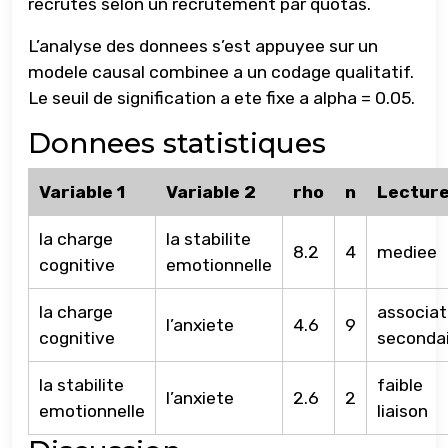
recrutes selon un recrutement par quotas.
L’analyse des donnees s’est appuyee sur un
modele causal combinee a un codage qualitatif.
Le seuil de signification a ete fixe a alpha = 0.05.
Donnees statistiques
Variable 1
Variable 2
rho
n
Lectur
la charge
la stabilite
8.2
4
mediee
cognitive
emotionnelle
la charge
associat
l’anxiete
4.6
9
cognitive
seconda
la stabilite
faible
l’anxiete
2.6
2
emotionnelle
liaison