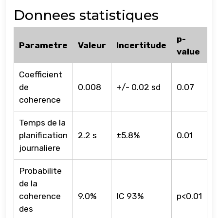
Donnees statistiques
p-
Parametre
Valeur
Incertitude
value
Coefficient
de
0.008
+/- 0.02 sd
0.07
coherence
Temps de la
planification
2.2 s
±5.8%
0.01
journaliere
Probabilite
de la
coherence
9.0%
IC 93%
p<0.01
des