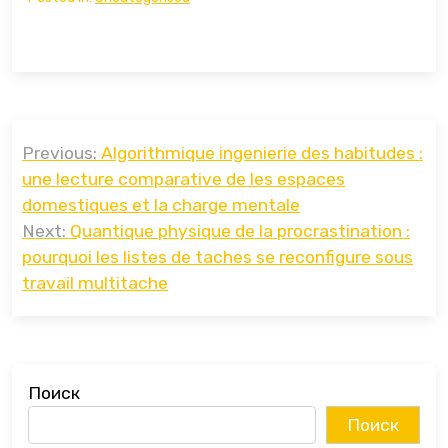
Навигация
Previous:
Algorithmique ingenierie des habitudes :
по
une lecture comparative de les espaces
записям
domestiques et la charge mentale
Next:
Quantique physique de la procrastination :
pourquoi les listes de taches se reconfigure sous
travail multitache
Поиск
Поиск