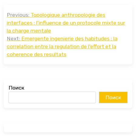
Навигация
Previous:
Topologique anthropologie des
по
interfaces : l'influence de un protocole mixte sur
записям
la charge mentale
Next:
Emergente ingenierie des habitudes : la
correlation entre la regulation de l'effort et la
coherence des resultats
Поиск
Поиск