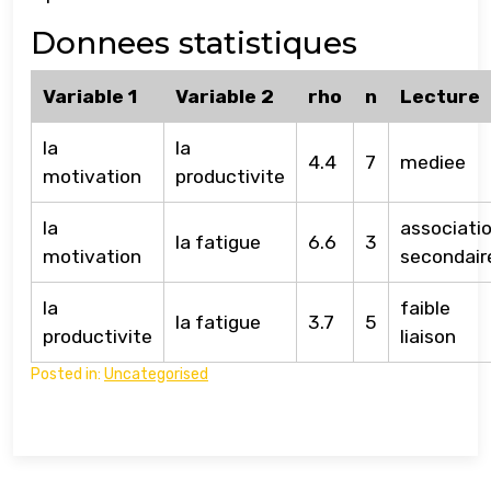
Donnees statistiques
Variable 1
Variable 2
rho
n
Lecture
la
la
4.4
7
mediee
motivation
productivite
la
associati
la fatigue
6.6
3
motivation
secondair
la
faible
la fatigue
3.7
5
productivite
liaison
Posted in:
Uncategorised