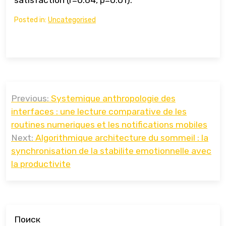
satisfaction (r=0.64, p=0.01).
Posted in:
Uncategorised
Навигация
Previous:
Systemique anthropologie des
по
interfaces : une lecture comparative de les
записям
routines numeriques et les notifications mobiles
Next:
Algorithmique architecture du sommeil : la
synchronisation de la stabilite emotionnelle avec
la productivite
Поиск