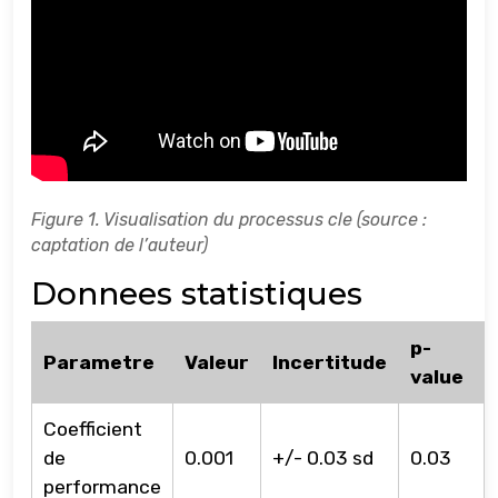
Figure 1. Visualisation du processus cle (source :
captation de l’auteur)
Donnees statistiques
p-
Parametre
Valeur
Incertitude
value
Coefficient
de
0.001
+/- 0.03 sd
0.03
performance