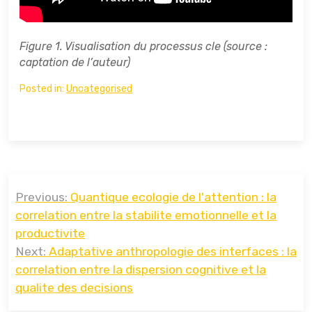
Figure 1. Visualisation du processus cle (source :
captation de l’auteur)
Posted in:
Uncategorised
Навигация
Previous:
Quantique ecologie de l'attention : la
по
correlation entre la stabilite emotionnelle et la
записям
productivite
Next:
Adaptative anthropologie des interfaces : la
correlation entre la dispersion cognitive et la
qualite des decisions