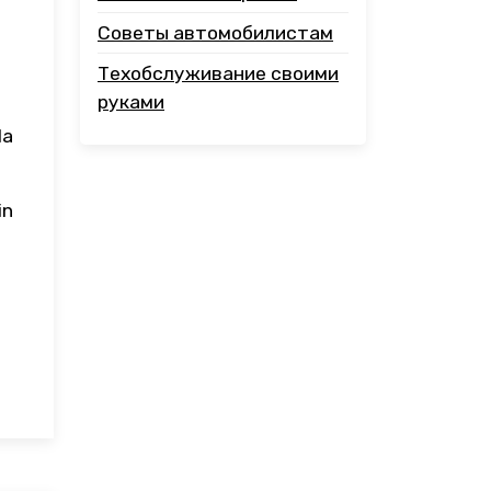
Советы автомобилистам
Техобслуживание своими
руками
la
in