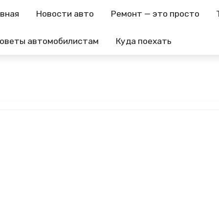
авная
Новости авто
Ремонт — это просто
оветы автомобилистам
Куда поехать