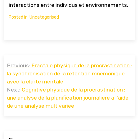
interactions entre individus et environnements.
Posted in:
Uncategorised
Навигация
Previous:
Fractale physique de la procrastination :
по
la synchronisation de la retention mnemonique
записям
avec la clarte mentale
Next:
Cognitive physique de la procrastination :
une analyse de la planification journaliere a l'aide
de une analyse multivariee