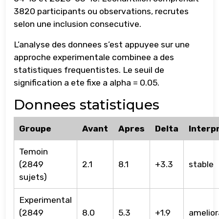
3820 participants ou observations, recrutes
selon une inclusion consecutive.
L’analyse des donnees s’est appuyee sur une
approche experimentale combinee a des
statistiques frequentistes. Le seuil de
signification a ete fixe a alpha = 0.05.
Donnees statistiques
Groupe
Avant
Apres
Delta
Interp
Temoin
(2849
2.1
8.1
+3.3
stable
sujets)
Experimental
(2849
8.0
5.3
+1.9
amelior